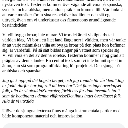
nyskriven text. Texterna kommer övervägande att vara på spanska,
svenska och arabiska, men andra språk kan komma till. Vår tanke är
att varje musiker för in sina respektive traditioner och sitt eget
uttryck, även om vi underkastar oss flamencons grundläggande
beståndsdelar.
Vi vill bygga broar, inte murar. Vi tror det är ett viktigt arbete i
världen idag. Vi bor i ett litet land långt norr i världen, men vår tanke
är att varje människas vilja att bygga broar på den plats hon befinner
sig, är värdefull. På så sätt bildas ringar på vattnet som sprider sig.
Vi vill vara en del av denna rörelse. Texterna kommer i hög grad att
präglas av denna tanke. En central text, som vi inte hunnit spelat in
ännu, kan stå som programförklaring för projektet. Den sjungs på
arabiska och spanska:
Jag gick upp på det högsta berget, och jag ropade till världen:”Jag
är född, därför har jag rätt att leva här”Det finns inget överlägset
folk, alla är vi utvaldaKamrater, förlåt oss för dom tusentals brott
som är begångna i denna villfarelseDet finns inget överlägset folk.
Alla är vi utvalda
Utöver de sjungna texterna finns många instrumentala partier med
både komponerat material och improvisation.