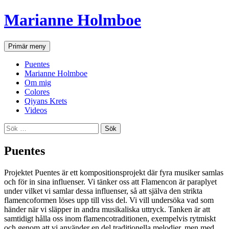
Marianne Holmboe
Sök
Gå
Primär meny
till
innehåll
Puentes
Marianne Holmboe
Om mig
Colores
Qiyans Krets
Videos
Sök
efter:
Puentes
Projektet Puentes är ett kompositionsprojekt där fyra musiker samlas
och för in sina influenser. Vi tänker oss att Flamencon är paraplyet
under vilket vi samlar dessa influenser, så att själva den strikta
flamencoformen löses upp till viss del. Vi vill undersöka vad som
händer när vi släpper in andra musikaliska uttryck. Tanken är att
samtidigt hålla oss inom flamencotraditionen, exempelvis rytmiskt
och genom att vi använder en del traditionella melodier, men med